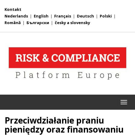
Kontakt
Nederlands
|
English
|
Français
|
Deutsch
|
Polski
|
Română
|
Български
|
česky a slovensky
Togg
navi
Przeciwdziałanie praniu
pieniędzy oraz finansowaniu