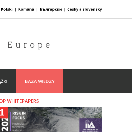
|
Polski
|
Română
|
Български
|
česky a slovensky
ĄŻKI
BAZA WIEDZY
OP WHITEPAPERS
1