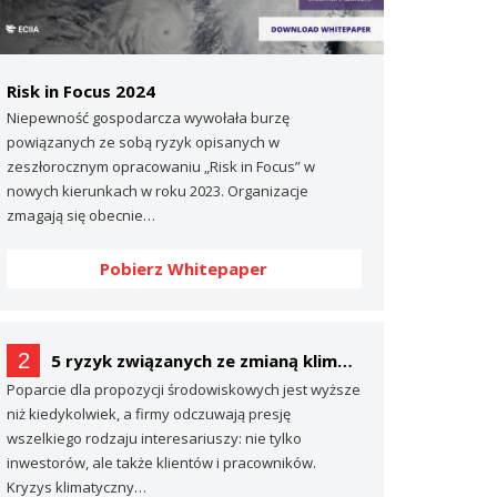
Risk in Focus 2024
Niepewność gospodarcza wywołała burzę
powiązanych ze sobą ryzyk opisanych w
zeszłorocznym opracowaniu „Risk in Focus” w
nowych kierunkach w roku 2023. Organizacje
zmagają się obecnie…
Pobierz Whitepaper
2
5 ryzyk związanych ze zmianą klimatu, o których prawdopodobnie nie mówisz… (a powinieneś)
Poparcie dla propozycji środowiskowych jest wyższe
niż kiedykolwiek, a firmy odczuwają presję
wszelkiego rodzaju interesariuszy: nie tylko
inwestorów, ale także klientów i pracowników.
Kryzys klimatyczny…