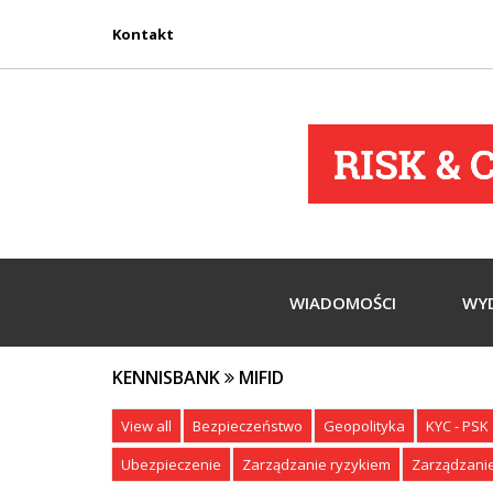
Kontakt
WIADOMOŚCI
WY
KENNISBANK
MIFID
View all
Bezpieczeństwo
Geopolityka
KYC - PSK
Ubezpieczenie
Zarządzanie ryzykiem
Zarządzani