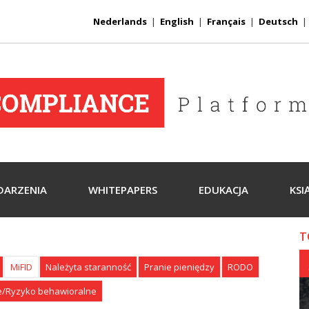
Nederlands
|
English
|
Français
|
Deutsch
DARZENIA
WHITEPAPERS
EDUKACJA
KSI
T
MiFID
Należyta staranność
Pranie pieniędzy
RODO
e/Ryzyko behawioralne