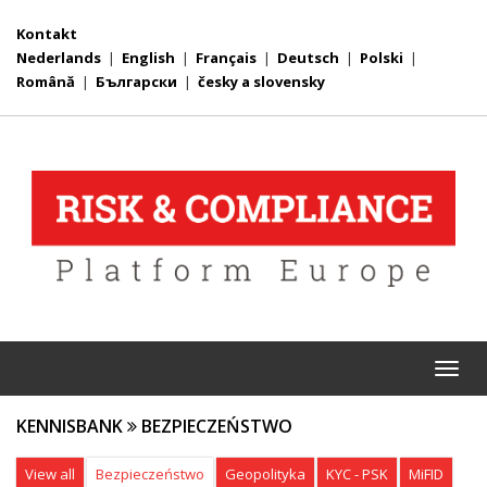
Kontakt
Nederlands
|
English
|
Français
|
Deutsch
|
Polski
|
Română
|
Български
|
česky a slovensky
Togg
navi
KENNISBANK
BEZPIECZEŃSTWO
View all
Bezpieczeństwo
Geopolityka
KYC - PSK
MiFID