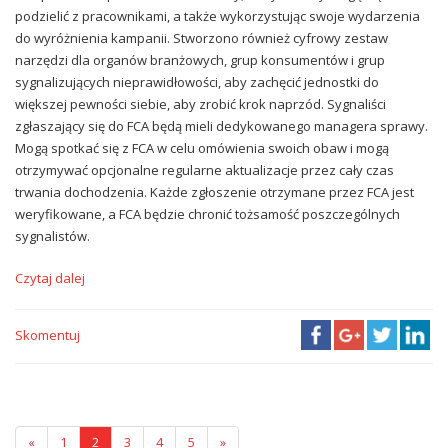
podzielić z pracownikami, a także wykorzystując swoje wydarzenia
do wyróżnienia kampanii. Stworzono również cyfrowy zestaw
narzędzi dla organów branżowych, grup konsumentów i grup
sygnalizujących nieprawidłowości, aby zachęcić jednostki do
większej pewności siebie, aby zrobić krok naprzód. Sygnaliści
zgłaszający się do FCA będą mieli dedykowanego managera sprawy.
Mogą spotkać się z FCA w celu omówienia swoich obaw i mogą
otrzymywać opcjonalne regularne aktualizacje przez cały czas
trwania dochodzenia. Każde zgłoszenie otrzymane przez FCA jest
weryfikowane, a FCA będzie chronić tożsamość poszczególnych
sygnalistów.
Czytaj dalej
Skomentuj
«
1
2
3
4
5
»