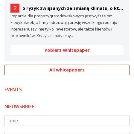
2
5 ryzyk związanych ze zmianą klimatu, o których prawdopodobnie nie mówisz… (a powinieneś)
Poparcie dla propozycji środowiskowych jest wyższe niż
kiedykolwiek, a firmy odczuwają presję wszelkiego rodzaju
interesariuszy: nie tylko inwestorów, ale także klientów i
pracowników. Kryzys klimatyczny…
Pobierz Whitepaper
All whitepapers
EVENTS
NIEUWSBRIEF