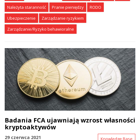
Należyta staranność
Pranie pieniędzy
RODO
Ubezpieczenie
Zarządzanie ryzykiem
Zarządzanie/Ryzyko behawioralne
Badania FCA ujawniają wzrost własności
kryptoaktywów
29 czerwca 2021
Knowledge Base