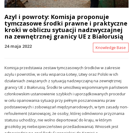
Azyl i powroty: Komisja proponuje
tymczasowe środki prawne i praktyczne
kroki w obliczu sytuacji nadzwyczajnej
na zewnętrznej granicy UE z Białorusią
24 maja 2022
Knowledge Base
Komisja przedstawia zestaw tymczasowych środków w zakresie
azylu i powrotów, w celu wsparcia Łotwy, Litwy oraz Polski w ich
działaniach związanych z sytuacją nadzwyczajną na zewnętrznej
granicy UE z Białorusią. Środki te umożliwią wspomnianym państwom
członkowskim ustanowienie szybkich i uporządkowanych procedur
w celu opanowania sytuacji przy pełnym poszanowaniu praw
podstawowych i zobowiązań międzynarodowych, w tym zasady non-
refoulement (stanowiącej, że osoby, której odmówiono przyznania
statusu uchodźcy, nie wolno deportować do kraju, w którym
groziłoby jej niebezpieczeństwo prześladowania). Wniosek jest
odpowiedzią na apel Rady Europejskiej do Komisji o