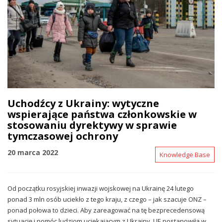
Uchodźcy z Ukrainy: wytyczne
wspierające państwa członkowskie w
stosowaniu dyrektywy w sprawie
tymczasowej ochrony
20 marca 2022
Knowledge Base
Od początku rosyjskiej inwazji wojskowej na Ukrainę 24 lutego
ponad 3 mln osób uciekło z tego kraju, z czego – jak szacuje ONZ –
ponad połowa to dzieci. Aby zareagować na tę bezprecedensową
sytuację i pomóc ludziom uciekającym z Ukrainy, UE postanowiła w