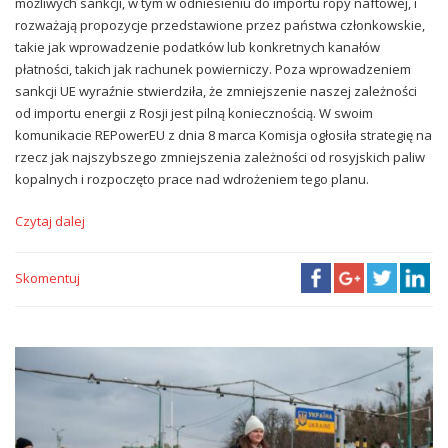
możliwych sankcji, w tym w odniesieniu do importu ropy naftowej, i
rozważają propozycje przedstawione przez państwa członkowskie,
takie jak wprowadzenie podatków lub konkretnych kanałów
płatności, takich jak rachunek powierniczy. Poza wprowadzeniem
sankcji UE wyraźnie stwierdziła, że zmniejszenie naszej zależności
od importu energii z Rosji jest pilną koniecznością. W swoim
komunikacie REPowerEU z dnia 8 marca Komisja ogłosiła strategię na
rzecz jak najszybszego zmniejszenia zależności od rosyjskich paliw
kopalnych i rozpoczęto prace nad wdrożeniem tego planu.
Czytaj dalej
Skomentuj