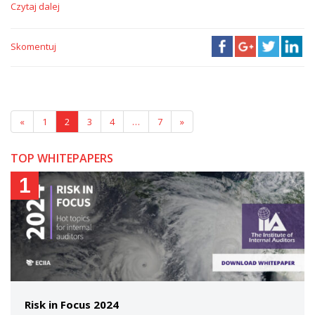
Czytaj dalej
Skomentuj
«
1
2
3
4
…
7
»
TOP WHITEPAPERS
1
Risk in Focus 2024