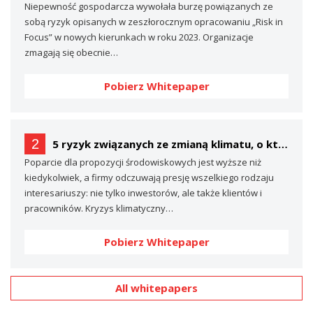
Niepewność gospodarcza wywołała burzę powiązanych ze
sobą ryzyk opisanych w zeszłorocznym opracowaniu „Risk in
Focus” w nowych kierunkach w roku 2023. Organizacje
zmagają się obecnie…
Pobierz Whitepaper
2
5 ryzyk związanych ze zmianą klimatu, o których prawdopodobnie nie mówisz… (a powinieneś)
Poparcie dla propozycji środowiskowych jest wyższe niż
kiedykolwiek, a firmy odczuwają presję wszelkiego rodzaju
interesariuszy: nie tylko inwestorów, ale także klientów i
pracowników. Kryzys klimatyczny…
Pobierz Whitepaper
All whitepapers