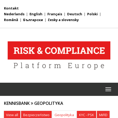
Kontakt
Nederlands
|
English
|
Français
|
Deutsch
|
Polski
|
Română
|
Български
|
česky a slovensky
Togg
navi
KENNISBANK
GEOPOLITYKA
View all
Bezpieczeństwo
Geopolityka
KYC - PSK
MiFID