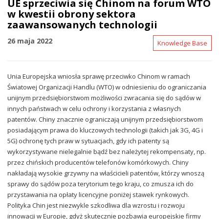
UE sprzeciwia się Chinom na forum WTO
w kwestii obrony sektora
zaawansowanych technologii
26 maja 2022
Knowledge Base
Unia Europejska wniosła sprawę przeciwko Chinom w ramach
Światowej Organizacji Handlu (WTO) w odniesieniu do ograniczania
unijnym przedsiębiorstwom możliwości zwracania się do sądów w
innych państwach w celu ochrony i korzystania z własnych
patentów. Chiny znacznie ograniczają unijnym przedsiębiorstwom
posiadającym prawa do kluczowych technologii (takich jak 3G, 4G i
5G) ochronę tych praw w sytuacjach, gdy ich patenty są
wykorzystywane nielegalnie bądź bez należytej rekompensaty, np.
przez chińskich producentów telefonów komórkowych. Chiny
nakładają wysokie grzywny na właścicieli patentów, którzy wnoszą
sprawy do sądów poza terytorium tego kraju, co zmusza ich do
przystawania na opłaty licencyjne poniżej stawek rynkowych.
Polityka Chin jest niezwykle szkodliwa dla wzrostu i rozwoju
innowacji w Europie, gdyż skutecznie pozbawia europejskie firmy