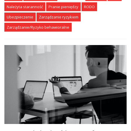
Należyta staranność
Pranie pieniędzy
RODO
Ubezpieczenie
Zarządzanie ryzykiem
Zarządzanie/Ryzyko behawioralne