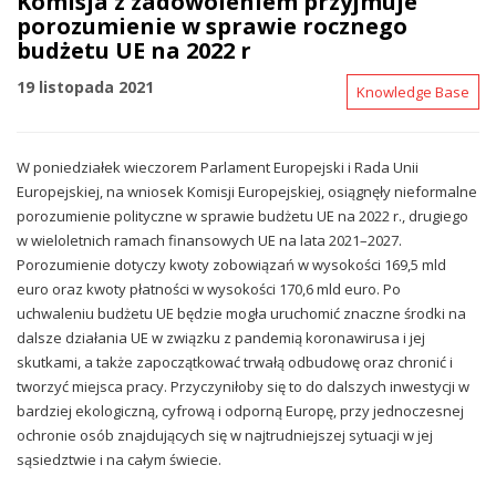
Komisja z zadowoleniem przyjmuje
porozumienie w sprawie rocznego
budżetu UE na 2022 r
19 listopada 2021
Knowledge Base
W poniedziałek wieczorem Parlament Europejski i Rada Unii
Europejskiej, na wniosek Komisji Europejskiej, osiągnęły nieformalne
porozumienie polityczne w sprawie budżetu UE na 2022 r., drugiego
w wieloletnich ramach finansowych UE na lata 2021–2027.
Porozumienie dotyczy kwoty zobowiązań w wysokości 169,5 mld
euro oraz kwoty płatności w wysokości 170,6 mld euro. Po
uchwaleniu budżetu UE będzie mogła uruchomić znaczne środki na
dalsze działania UE w związku z pandemią koronawirusa i jej
skutkami, a także zapoczątkować trwałą odbudowę oraz chronić i
tworzyć miejsca pracy. Przyczyniłoby się to do dalszych inwestycji w
bardziej ekologiczną, cyfrową i odporną Europę, przy jednoczesnej
ochronie osób znajdujących się w najtrudniejszej sytuacji w jej
sąsiedztwie i na całym świecie.