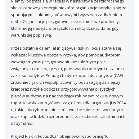
Niemcy, pogrąża się w recesji w następstwie zeszłorocznego
skoku cenowego energii, niektóre organizacje borykają się ze
spadającymi saldami gotówkowymi i wyższym zadłużeniem
netto. Organizacje przygotowują się na możliwe problemy,
które mogą nadejść w przyszłości, i chcą działać dalej, gdy
warunki się poprawią.
Przez ostatnie osiem lat inicjatywa Risk in Focus starała się
wskazać kluczowe obszary ryzyka, aby pomóc audytorom
wewnętrznym w przygotowaniu niezależnych prac
związanych z oceną ryzyka, planowaniu rocznym i ustalaniu
zakresu audytów. Pomaga to dyrektorom ds. audytów (CAE)
zrozumieć, jak ich współpracownicy postrzegają dzisiejszy
krajobraz ryzyka podczas przygotowywania przyszłych
planów audytów na nadchodzący rok. W tym roku w nowym
raporcie wskazano główne zagrożenia dla organizacji w 2024
r., takie jak: cyberbezpieczeństwo i bezpieczeństwo danych
oraz kapitał ludzki, różnorodność, zarządzanie talentami i ich
utrzymaniu.
Projekt Risk in Focus 2024 obejmował współpracę 16