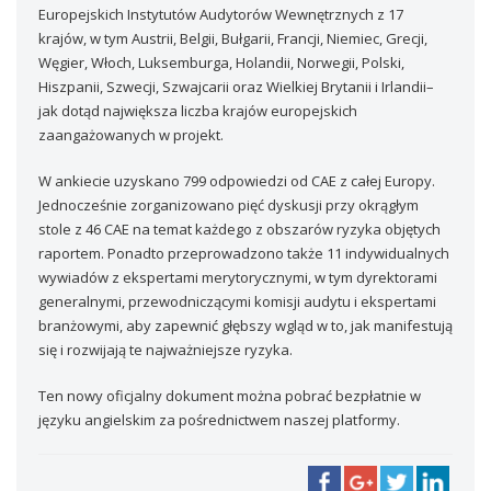
Europejskich Instytutów Audytorów Wewnętrznych z 17
krajów, w tym Austrii, Belgii, Bułgarii, Francji, Niemiec, Grecji,
Węgier, Włoch, Luksemburga, Holandii, Norwegii, Polski,
Hiszpanii, Szwecji, Szwajcarii oraz Wielkiej Brytanii i Irlandii–
jak dotąd największa liczba krajów europejskich
zaangażowanych w projekt.
W ankiecie uzyskano 799 odpowiedzi od CAE z całej Europy.
Jednocześnie zorganizowano pięć dyskusji przy okrągłym
stole z 46 CAE na temat każdego z obszarów ryzyka objętych
raportem. Ponadto przeprowadzono także 11 indywidualnych
wywiadów z ekspertami merytorycznymi, w tym dyrektorami
generalnymi, przewodniczącymi komisji audytu i ekspertami
branżowymi, aby zapewnić głębszy wgląd w to, jak manifestują
się i rozwijają te najważniejsze ryzyka.
Ten nowy oficjalny dokument można pobrać bezpłatnie w
języku angielskim za pośrednictwem naszej platformy.