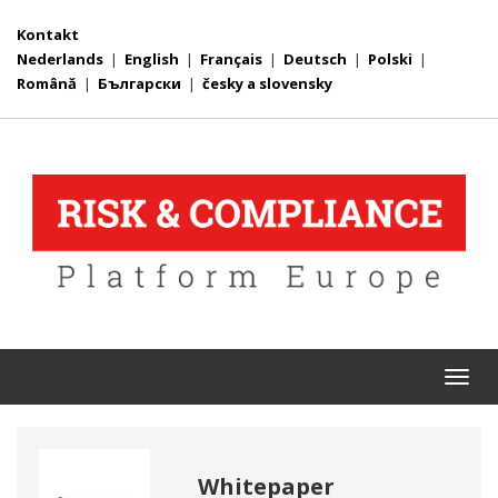
Kontakt
Nederlands
|
English
|
Français
|
Deutsch
|
Polski
|
Română
|
Български
|
česky a slovensky
Togg
navi
Whitepaper