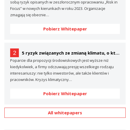
sobą ryzyk opisanych w zeszłorocznym opracowaniu „Risk in
Focus” w nowych kierunkach w roku 2023. Organizacje
zmagają się obecnie…
Pobierz Whitepaper
2
5 ryzyk związanych ze zmianą klimatu, o których prawdopodobnie nie mówisz… (a powinieneś)
Poparcie dla propozycji środowiskowych jest wyższe niż
kiedykolwiek, a firmy odczuwają presję wszelkiego rodzaju
interesariuszy: nie tylko inwestorów, ale także klientów i
pracowników. Kryzys klimatyczny…
Pobierz Whitepaper
All whitepapers