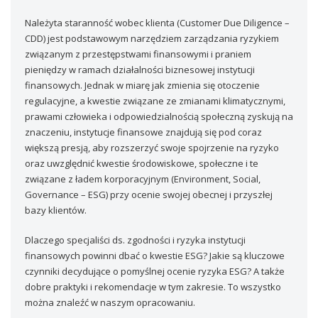
Należyta staranność wobec klienta (Customer Due Diligence –
CDD) jest podstawowym narzędziem zarządzania ryzykiem
związanym z przestępstwami finansowymi i praniem
pieniędzy w ramach działalności biznesowej instytucji
finansowych. Jednak w miarę jak zmienia się otoczenie
regulacyjne, a kwestie związane ze zmianami klimatycznymi,
prawami człowieka i odpowiedzialnością społeczną zyskują na
znaczeniu, instytucje finansowe znajdują się pod coraz
większą presją, aby rozszerzyć swoje spojrzenie na ryzyko
oraz uwzględnić kwestie środowiskowe, społeczne i te
związane z ładem korporacyjnym (Environment, Social,
Governance – ESG) przy ocenie swojej obecnej i przyszłej
bazy klientów.
Dlaczego specjaliści ds. zgodności i ryzyka instytucji
finansowych powinni dbać o kwestie ESG? Jakie są kluczowe
czynniki decydujące o pomyślnej ocenie ryzyka ESG? A także
dobre praktyki i rekomendacje w tym zakresie. To wszystko
można znaleźć w naszym opracowaniu.