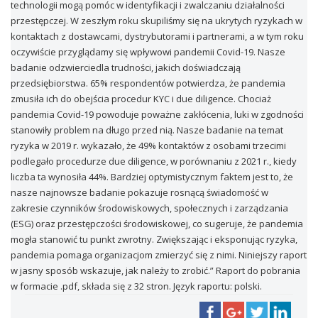
technologii mogą pomóc w identyfikacji i zwalczaniu działalności
przestępczej. W zeszłym roku skupiliśmy się na ukrytych ryzykach w
kontaktach z dostawcami, dystrybutorami i partnerami, a w tym roku
oczywiście przyglądamy się wpływowi pandemii Covid-19. Nasze
badanie odzwierciedla trudności, jakich doświadczają
przedsiębiorstwa. 65% respondentów potwierdza, że pandemia
zmusiła ich do obejścia procedur KYC i due diligence. Chociaż
pandemia Covid-19 powoduje poważne zakłócenia, luki w zgodności
stanowiły problem na długo przed nią. Nasze badanie na temat
ryzyka w 2019 r. wykazało, że 49% kontaktów z osobami trzecimi
podlegało procedurze due diligence, w porównaniu z 2021 r., kiedy
liczba ta wynosiła 44%. Bardziej optymistycznym faktem jest to, że
nasze najnowsze badanie pokazuje rosnącą świadomość w
zakresie czynników środowiskowych, społecznych i zarządzania
(ESG) oraz przestępczości środowiskowej, co sugeruje, że pandemia
mogła stanowić tu punkt zwrotny. Zwiększając i eksponując ryzyka,
pandemia pomaga organizacjom zmierzyć się z nimi. Niniejszy raport
w jasny sposób wskazuje, jak należy to zrobić.” Raport do pobrania
w formacie .pdf, składa się z 32 stron. Język raportu: polski.