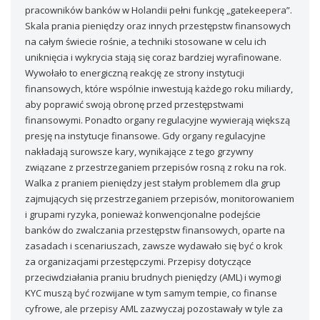
pracowników banków w Holandii pełni funkcję „gatekeepera”.
Skala prania pieniędzy oraz innych przestępstw finansowych
na całym świecie rośnie, a techniki stosowane w celu ich
uniknięcia i wykrycia stają się coraz bardziej wyrafinowane.
Wywołało to energiczną reakcję ze strony instytucji
finansowych, które wspólnie inwestują każdego roku miliardy,
aby poprawić swoją obronę przed przestępstwami
finansowymi. Ponadto organy regulacyjne wywierają większą
presję na instytucje finansowe. Gdy organy regulacyjne
nakładają surowsze kary, wynikające z tego grzywny
związane z przestrzeganiem przepisów rosną z roku na rok.
Walka z praniem pieniędzy jest stałym problemem dla grup
zajmujących się przestrzeganiem przepisów, monitorowaniem
i grupami ryzyka, ponieważ konwencjonalne podejście
banków do zwalczania przestępstw finansowych, oparte na
zasadach i scenariuszach, zawsze wydawało się być o krok
za organizacjami przestępczymi. Przepisy dotyczące
przeciwdziałania praniu brudnych pieniędzy (AML) i wymogi
KYC muszą być rozwijane w tym samym tempie, co finanse
cyfrowe, ale przepisy AML zazwyczaj pozostawały w tyle za