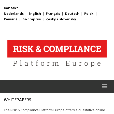
Kontakt
Nederlands
|
English
|
Français
|
Deutsch
|
Polski
|
Română
|
Български
|
česky a slovensky
Togg
navi
WHITEPAPERS
The Risk & Compliance Platform Europe offers a qualitative online