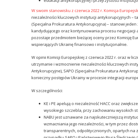
edukacji antykorupcyjnej i przejrzystości instytucjo
W swoim stanowisku z czerwca 2022 r. Komisja Europejs
niezależności kluczowych instytucji antykorupcyjnych – 
(Specjalna Prokuratura Antykorupcyjna) – stanowi jeden
kandydującego oraz kontynuowania procesu negocjacji akc
pozostaje przedmiotem bieżącej oceny przez Komisję E
wspierających Ukrainę finansowo i instytucjonalnie.
W opinii Komisji Europejskiej z czerwca 2022 r. oraz w l
utrzymanie i wzmocnienie niezależności kluczowych insty
Antykorupcyjne), SAPO (Specjalna Prokuratura Antykoru
konieczny postępów Ukrainy w procesie integracji europe
W szczególności:
KE i PE apelują o niezależność HACC oraz zwiększ
wysokiego szczebla, przy zachowaniu wysokich st
NABU jest uznawane za najskuteczniejszą instytu
wzmacniania jego niezależności, w tym przez dos
transparentnych, odpolitycznionych, opartych na 
przypadku SAPO i Państwowego Biura Śledczego (S