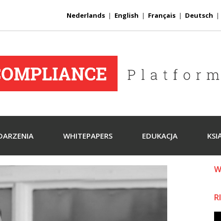
Nederlands
|
English
|
Français
|
Deutsch
DARZENIA
WHITEPAPERS
EDUKACJA
KSI
W
R