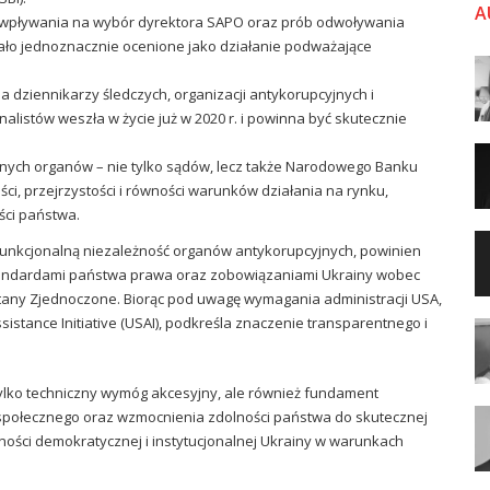
A
 wpływania na wybór dyrektora SAPO oraz prób odwoływania
ało jednoznacznie ocenione jako działanie podważające
a dziennikarzy śledczych, organizacji antykorupcyjnych i
listów weszła w życie już w 2020 r. i powinna być skutecznie
eżnych organów – nie tylko sądów, lecz także Narodowego Banku
i, przejrzystości i równości warunków działania na rynku,
ści państwa.
 funkcjonalną niezależność organów antykorupcyjnych, powinien
tandardami państwa prawa oraz zobowiązaniami Ukrainy wobec
 Stany Zjednoczone. Biorąc pod uwagę wymagania administracji USA,
istance Initiative (USAI), podkreśla znaczenie transparentnego i
ylko techniczny wymóg akcesyjny, ale również fundament
społecznego oraz wzmocnienia zdolności państwa do skutecznej
ności demokratycznej i instytucjonalnej Ukrainy w warunkach