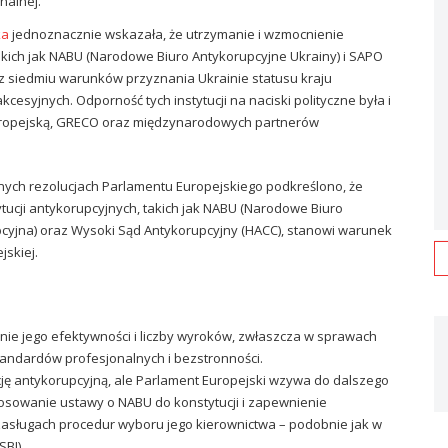
nalnej.
ka
jednoznacznie wskazała, że utrzymanie i wzmocnienie
takich jak NABU (Narodowe Biuro Antykorupcyjne Ukrainy) i SAPO
 z siedmiu warunków przyznania Ukrainie statusu kraju
esyjnych. Odporność tych instytucji na naciski polityczne była i
uropejską, GRECO oraz międzynarodowych partnerów
icznych rezolucjach Parlamentu Europejskiego podkreślono, że
tucji antykorupcyjnych, takich jak NABU (Narodowe Biuro
pcyjna) oraz Wysoki Sąd Antykorupcyjny (HACC), stanowi warunek
jskiej.
enie jego efektywności i liczby wyroków, zwłaszcza w sprawach
andardów profesjonalnych i bezstronności.
cję antykorupcyjną, ale Parlament Europejski wzywa do dalszego
tosowanie ustawy o NABU do konstytucji i zapewnienie
zasługach procedur wyboru jego kierownictwa – podobnie jak w
BI).