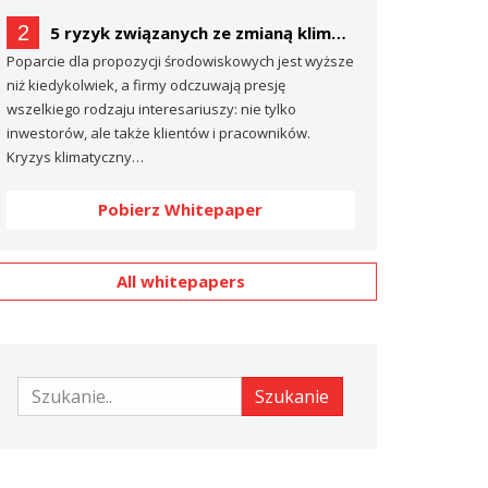
2
5 ryzyk związanych ze zmianą klimatu, o których prawdopodobnie nie mówisz… (a powinieneś)
Poparcie dla propozycji środowiskowych jest wyższe
niż kiedykolwiek, a firmy odczuwają presję
wszelkiego rodzaju interesariuszy: nie tylko
inwestorów, ale także klientów i pracowników.
Kryzys klimatyczny…
Pobierz Whitepaper
All whitepapers
Szukanie
Szukanie