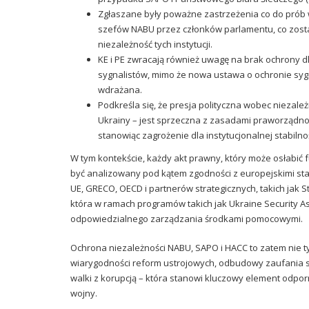
Zgłaszane były poważne zastrzeżenia co do prób
szefów NABU przez członków parlamentu, co zost
niezależność tych instytucji.
KE i PE zwracają również uwagę na brak ochrony dl
sygnalistów, mimo że nowa ustawa o ochronie sygna
wdrażana.
Podkreśla się, że presja polityczna wobec niezal
Ukrainy – jest sprzeczna z zasadami praworządnośc
stanowiąc zagrożenie dla instytucjonalnej stabilno
W tym kontekście, każdy akt prawny, który może osłabić
być analizowany pod kątem zgodności z europejskimi s
UE, GRECO, OECD i partnerów strategicznych, takich jak
która w ramach programów takich jak Ukraine Security Ass
odpowiedzialnego zarządzania środkami pomocowymi.
Ochrona niezależności NABU, SAPO i HACC to zatem nie t
wiarygodności reform ustrojowych, odbudowy zaufania 
walki z korupcją – która stanowi kluczowy element odpor
wojny.