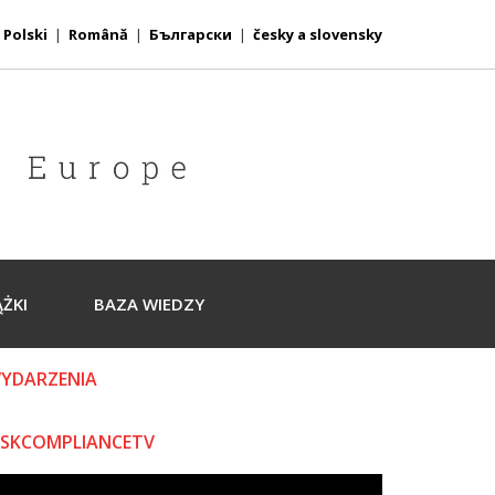
|
Polski
|
Română
|
Български
|
česky a slovensky
ĄŻKI
BAZA WIEDZY
YDARZENIA
ISKCOMPLIANCETV