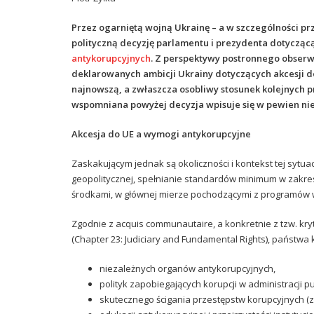
Przez ogarniętą wojną Ukrainę – a w szczególności prze
polityczną decyzję parlamentu i prezydenta dotyczącą
antykorupcyjnych
. Z perspektywy postronnego obserwa
deklarowanych ambicji Ukrainy dotyczących akcesji do
najnowszą, a zwłaszcza osobliwy stosunek kolejnych 
wspomniana powyżej decyzja wpisuje się w pewien nie
Akcesja do UE a wymogi antykorupcyjne
Zaskakującym jednak są okoliczności i kontekst tej sytua
geopolitycznej, spełnianie standardów minimum w zakres
środkami, w głównej mierze pochodzącymi z programów
Zgodnie z acquis communautaire, a konkretnie z tzw. k
(Chapter 23: Judiciary and Fundamental Rights), państwa
niezależnych organów antykorupcyjnych,
polityk zapobiegających korupcji w administracji pu
skutecznego ścigania przestępstw korupcyjnych (