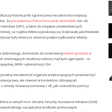
łuższą historię prób ograniczania niezależności instytucji
kie. Za
prezydentury Petra Poroszenki dochodziło
min. do
rownictwa SAPO, a także do inicjatyw ustawodawczych
eśniej, za rządów Wiktora Janukowycza, brakowało jakichkolwiek
instytucje były wówczas otwarcie podporządkowane władzy
 Zełenskiego, dochodziło do kontrowersji
wokół opóźnień w
ch zmieniających strukturę nadzoru nad tymi agencjami – co
opejskiej, MFW i administracji USA.
kcjonalną niezależność organów antykorupcyjnych powinien być
ństwa prawa, ale również w kontekście zobowiązań
 z umowy stowarzyszeniowej z UE, jak i warunków pomocy
tóra w ramach m.in. Ukraine Security Assistance Initiative (USAI)
dpowiedzialnego zarządzania środkami pomocowymi.