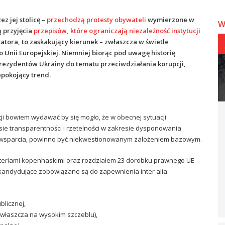
z jej stolicę –
przechodzą protesty obywateli
wymierzone w
W
 przyjęcia
przepisów, które ograniczają niezależność instytucji
tora, to zaskakujący kierunek – zwłaszcza w świetle
 Unii Europejskiej. Niemniej biorąc pod uwagę historię
prezydentów Ukrainy do tematu przeciwdziałania korupcji,
pokojący trend.
cji bowiem wydawać by się mogło, że w obecnej sytuacji
ie transparentności i rzetelności w zakresie dysponowania
 wsparcia, powinno być niekwestionowanym założeniem bazowym.
ryteriami kopenhaskimi oraz rozdziałem 23 dorobku prawnego UE
 kandydujące zobowiązane są do zapewnienia inter alia:
blicznej,
zwłaszcza na wysokim szczeblu),