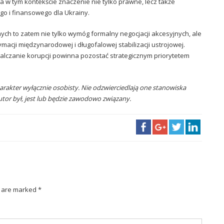
a w tym kontekście znaczenie nie tylko prawne, lecz także
go i finansowego dla Ukrainy.
ch to zatem nie tylko wymóg formalny negocjacji akcesyjnych, ale
cji międzynarodowej i długofalowej stabilizacji ustrojowej.
walczanie korupcji powinna pozostać strategicznym priorytetem
arakter wyłącznie osobisty. Nie odzwierciedlają one stanowiska
utor był, jest lub będzie zawodowo związany.
s are marked *