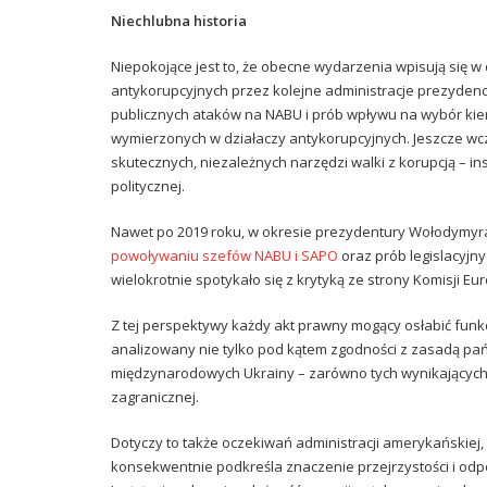
Niechlubna historia
Niepokojące jest to, że obecne wydarzenia wpisują się w d
antykorupcyjnych przez kolejne administracje prezydenc
publicznych ataków na NABU i prób wpływu na wybór kie
wymierzonych w działaczy antykorupcyjnych. Jeszcze wcz
skutecznych, niezależnych narzędzi walki z korupcją – 
politycznej.
Nawet po 2019 roku, w okresie prezydentury Wołodymyra
powoływaniu szefów NABU i SAPO
oraz prób legislacyjny
wielokrotnie spotykało się z krytyką ze strony Komisji Eur
Z tej perspektywy każdy akt prawny mogący osłabić fun
analizowany nie tylko pod kątem zgodności z zasadą pa
międzynarodowych Ukrainy – zarówno tych wynikających
zagranicznej.
Dotyczy to także oczekiwań administracji amerykańskiej, k
konsekwentnie podkreśla znaczenie przejrzystości i o