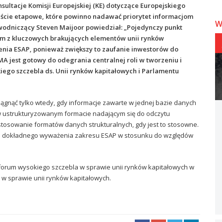
ultacje Komisji Europejskiej (KE) dotyczące Europejskiego
jście etapowe, które powinno nadawać priorytet informacjom
W
wodniczący Steven Maijoor powiedział: „Pojedynczy punkt
nym z kluczowych brakujących elementów unii rynków
enia ESAP, ponieważ zwiększy to zaufanie inwestorów do
SMA jest gotowy do odegrania centralnej roli w tworzeniu i
ego szczebla ds. Unii rynków kapitałowych i Parlamentu
ągnąć tylko wtedy, gdy informacje zawarte w jednej bazie danych
w ustrukturyzowanym formacie nadającym się do odczytu
osowanie formatów danych strukturalnych, gdy jest to stosowne.
 do dokładnego wyważenia zakresu ESAP w stosunku do względów
forum wysokiego szczebla w sprawie unii rynków kapitałowych w
 w sprawie unii rynków kapitałowych.