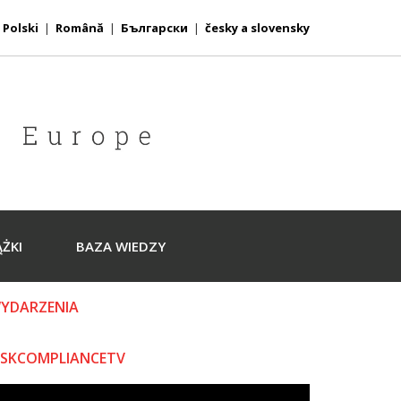
|
Polski
|
Română
|
Български
|
česky a slovensky
ĄŻKI
BAZA WIEDZY
YDARZENIA
ISKCOMPLIANCETV