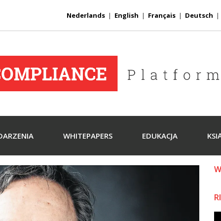
Nederlands
|
English
|
Français
|
Deutsch
DARZENIA
WHITEPAPERS
EDUKACJA
KSI
W
R