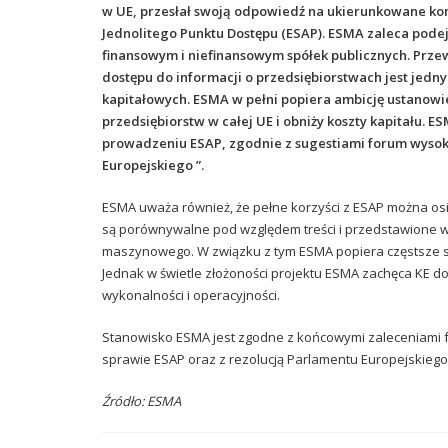
w UE, przesłał swoją odpowiedź na ukierunkowane kons
Jednolitego Punktu Dostępu (ESAP). ESMA zaleca pode
finansowym i niefinansowym spółek publicznych. Prze
dostępu do informacji o przedsiębiorstwach jest jed
kapitałowych. ESMA w pełni popiera ambicję ustanowi
przedsiębiorstw w całej UE i obniży koszty kapitału. E
prowadzeniu ESAP, zgodnie z sugestiami forum wysoki
Europejskiego ”.
ESMA uważa również, że pełne korzyści z ESAP można osi
są porównywalne pod względem treści i przedstawione 
maszynowego. W związku z tym ESMA popiera częstsze st
Jednak w świetle złożoności projektu ESMA zachęca KE
wykonalności i operacyjności.
Stanowisko ESMA jest zgodne z końcowymi zaleceniami 
sprawie ESAP oraz z rezolucją Parlamentu Europejskiego
Źródło: ESMA