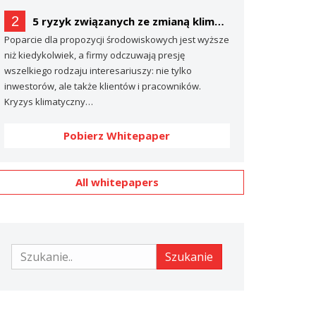
2
5 ryzyk związanych ze zmianą klimatu, o których prawdopodobnie nie mówisz… (a powinieneś)
Poparcie dla propozycji środowiskowych jest wyższe
niż kiedykolwiek, a firmy odczuwają presję
wszelkiego rodzaju interesariuszy: nie tylko
inwestorów, ale także klientów i pracowników.
Kryzys klimatyczny…
Pobierz Whitepaper
All whitepapers
Szukanie
Szukanie