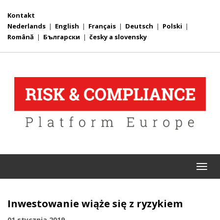
Kontakt
Nederlands
|
English
|
Français
|
Deutsch
|
Polski
|
Română
|
Български
|
česky a slovensky
Togg
navi
Inwestowanie wiąże się z ryzykiem
01 stycznia 2019