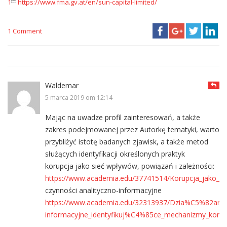

1
https://www.fma.gv.at/en/sun-capital-limited/
1 Comment
Waldemar
5 marca 2019 om 12:14
Mając na uwadze profil zainteresowań, a także
zakres podejmowanej przez Autorkę tematyki, warto
przybliżyć istotę badanych zjawisk, a także metod
służących identyfikacji określonych praktyk
korupcja jako sieć wpływów, powiązań i zależności:
https://www.academia.edu/37741514/Korupcja_j
czynności analityczno-informacyjne
https://www.academia.edu/32313937/Dzia%C5%82ania_
informacyjne_identyfikuj%C4%85ce_mechanizmy_koru