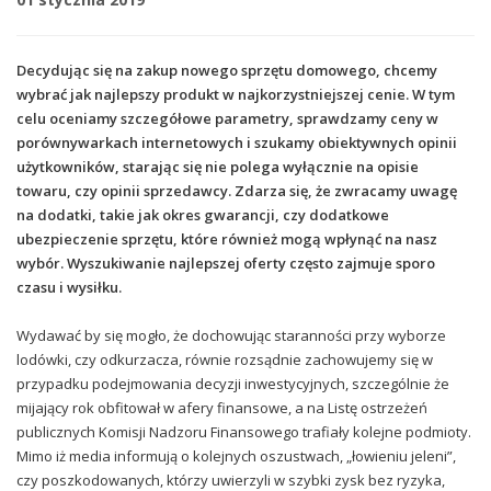
Decydując się na zakup nowego sprzętu domowego, chcemy
wybrać jak najlepszy produkt w najkorzystniejszej cenie. W tym
celu oceniamy szczegółowe parametry, sprawdzamy ceny w
porównywarkach internetowych i szukamy obiektywnych opinii
użytkowników, starając się nie polega wyłącznie na opisie
towaru, czy opinii sprzedawcy. Zdarza się, że zwracamy uwagę
na dodatki, takie jak okres gwarancji, czy dodatkowe
ubezpieczenie sprzętu, które również mogą wpłynąć na nasz
wybór. Wyszukiwanie najlepszej oferty często zajmuje sporo
czasu i wysiłku.
Wydawać by się mogło, że dochowując staranności przy wyborze
lodówki, czy odkurzacza, równie rozsądnie zachowujemy się w
przypadku podejmowania decyzji inwestycyjnych, szczególnie że
mijający rok obfitował w afery finansowe, a na Listę ostrzeżeń
publicznych Komisji Nadzoru Finansowego trafiały kolejne podmioty.
Mimo iż media informują o kolejnych oszustwach, „łowieniu jeleni”,
czy poszkodowanych, którzy uwierzyli w szybki zysk bez ryzyka,