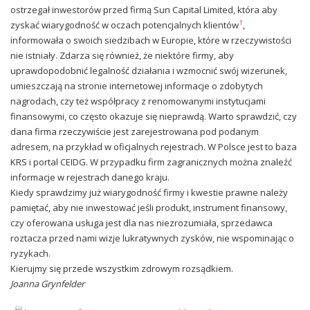
ostrzegał inwestorów przed firmą Sun Capital Limited, która aby
1
zyskać wiarygodność w oczach potencjalnych klientów
,
informowała o swoich siedzibach w Europie, które w rzeczywistości
nie istniały. Zdarza się również, że niektóre firmy, aby
uprawdopodobnić legalność działania i wzmocnić swój wizerunek,
umieszczają na stronie internetowej informacje o zdobytych
nagrodach, czy też współpracy z renomowanymi instytucjami
finansowymi, co często okazuje się nieprawdą. Warto sprawdzić, czy
dana firma rzeczywiście jest zarejestrowana pod podanym
adresem, na przykład w oficjalnych rejestrach. W Polsce jest to baza
KRS i portal CEIDG. W przypadku firm zagranicznych można znaleźć
informacje w rejestrach danego kraju.
Kiedy sprawdzimy już wiarygodność firmy i kwestie prawne należy
pamiętać, aby nie inwestować jeśli produkt, instrument finansowy,
czy oferowana usługa jest dla nas niezrozumiała, sprzedawca
roztacza przed nami wizje lukratywnych zysków, nie wspominając o
ryzykach.
Kierujmy się przede wszystkim zdrowym rozsądkiem.
Joanna Grynfelder