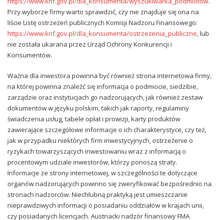
https://www.knf.gov.pl/dla_konsumenta/wyszukiwarka_podmiotow
.
Przy wyborze firmy warto sprawdzić, czy nie znajduje się ona na
liście Listę ostrzeżeń publicznych Komisji Nadzoru Finansowego:
https://www.knf.gov.pl/dla_konsumenta/ostrzezenia_publiczne
, lub
nie została ukarana przez Urząd Ochrony Konkurencji i
Konsumentów.
Ważna dla inwestora powinna być również strona internetowa firmy,
na której powinna znaleźć się informacja o podmiocie, siedzibie,
zarządzie oraz instytucjach go nadzorujących, jak również zestaw
dokumentów w języku polskim, takich jak raporty, regulaminy
świadczenia usług, tabele opłat i prowizji, karty produktów
zawierające szczegółowe informacje o ich charakterystyce, czy też,
jak w przypadku niektórych firm inwestycyjnych, ostrzeżenie o
ryzykach towarzyszących inwestowaniu wraz z informacją o
procentowym udziale inwestorów, którzy ponoszą straty.
Informacje ze strony internetowej, w szczególności te dotyczące
organów nadzorujących powinno się zweryfikować bezpośrednio na
stronach nadzorców. Niechlubną praktyką jest umieszczanie
nieprawdziwych informacji o posiadaniu oddziałów w krajach unii,
czy posiadanych licencjach. Austriacki nadzór finansowy FMA