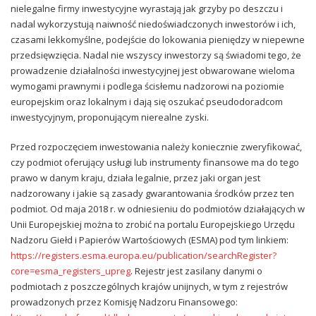
nielegalne firmy inwestycyjne wyrastają jak grzyby po deszczu i
nadal wykorzystują naiwność niedoświadczonych inwestorów i ich,
czasami lekkomyślne, podejście do lokowania pieniędzy w niepewne
przedsięwzięcia. Nadal nie wszyscy inwestorzy są świadomi tego, że
prowadzenie działalności inwestycyjnej jest obwarowane wieloma
wymogami prawnymi i podlega ścisłemu nadzorowi na poziomie
europejskim oraz lokalnym i dają się oszukać pseudodoradcom
inwestycyjnym, proponującym nierealne zyski.
Przed rozpoczęciem inwestowania należy koniecznie zweryfikować,
czy podmiot oferujący usługi lub instrumenty finansowe ma do tego
prawo w danym kraju, działa legalnie, przez jaki organ jest
nadzorowany i jakie są zasady gwarantowania środków przez ten
podmiot. Od maja 2018 r. w odniesieniu do podmiotów działających w
Unii Europejskiej można to zrobić na portalu Europejskiego Urzędu
Nadzoru Giełd i Papierów Wartościowych (ESMA) pod tym linkiem:
https://registers.esma.europa.eu/publication/searchRegister?
core=esma_registers_upreg
. Rejestr jest zasilany danymi o
podmiotach z poszczególnych krajów unijnych, w tym z rejestrów
prowadzonych przez Komisję Nadzoru Finansowego: