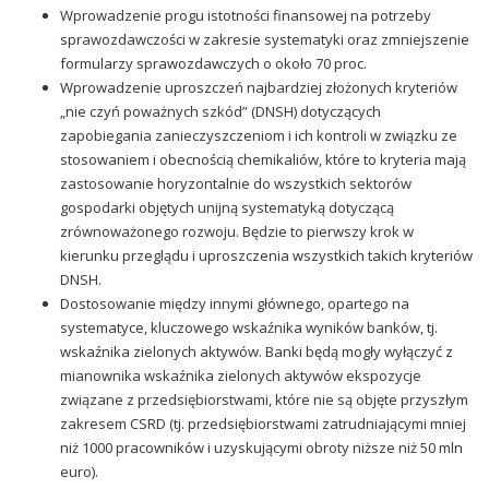
Wprowadzenie progu istotności finansowej na potrzeby
sprawozdawczości w zakresie systematyki oraz zmniejszenie
formularzy sprawozdawczych o około 70 proc.
Wprowadzenie uproszczeń najbardziej złożonych kryteriów
„nie czyń poważnych szkód” (DNSH) dotyczących
zapobiegania zanieczyszczeniom i ich kontroli w związku ze
stosowaniem i obecnością chemikaliów, które to kryteria mają
zastosowanie horyzontalnie do wszystkich sektorów
gospodarki objętych unijną systematyką dotyczącą
zrównoważonego rozwoju. Będzie to pierwszy krok w
kierunku przeglądu i uproszczenia wszystkich takich kryteriów
DNSH.
Dostosowanie między innymi głównego, opartego na
systematyce, kluczowego wskaźnika wyników banków, tj.
wskaźnika zielonych aktywów. Banki będą mogły wyłączyć z
mianownika wskaźnika zielonych aktywów ekspozycje
związane z przedsiębiorstwami, które nie są objęte przyszłym
zakresem CSRD (tj. przedsiębiorstwami zatrudniającymi mniej
niż 1000 pracowników i uzyskującymi obroty niższe niż 50 mln
euro).