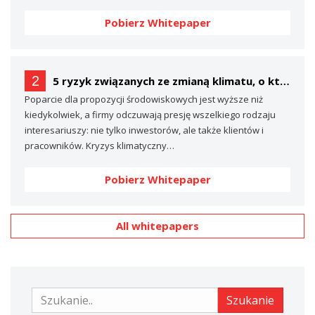
Pobierz Whitepaper
2
5 ryzyk związanych ze zmianą klimatu, o których prawdopodobnie nie mówisz… (a powinieneś)
Poparcie dla propozycji środowiskowych jest wyższe niż
kiedykolwiek, a firmy odczuwają presję wszelkiego rodzaju
interesariuszy: nie tylko inwestorów, ale także klientów i
pracowników. Kryzys klimatyczny…
Pobierz Whitepaper
All whitepapers
Szukanie
Szukanie