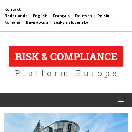
Kontakt
Nederlands
|
English
|
Français
|
Deutsch
|
Polski
|
Română
|
Български
|
česky a slovensky
Togg
navi