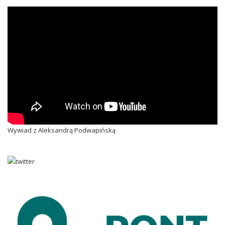
Wywiad z Aleksandrą Podwapińską