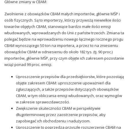
Główne zmiany w CBAM:
Zwolnienie z obowiązków CBAM małych importerów, głównie MŚP i
osób fizycznych. Są to importerzy, którzy przywożą niewielkie ilości
towarów objętych CBAM, stanowiące bardzo małe ilości emisji
wbudowanych, wprowadzanych do Unii z państw trzecich. Zmiana ta
polegać będzie na wprowadzeniu nowego łącznego rocznego progu
CBAM wynoszącego 50 ton na importera, a przez to na zniesieniu
obowiązków CBAM w odniesieniu do około 182 tys. (tj. 90 proc.)
importerów, głównie MŚP, przy czym objęte ich zakresem pozostanie
wciąż ponad 99 proc. emisji.
Uproszczenie przepisów dla przedsiębiorstw, które pozostają
objęte zakresem CBAM: uproszczenie upoważnień dla
zgłaszających, a także przepisów dotyczących obowiązków
CBAM, w tym obliczania emisji wbudowanych, oraz wymogów
w zakresie sprawozdawczości.
Zwiększenie skuteczności CBAM w perspektywie
długoterminowej przez zaostrzenie przepisów, aby
zapobiegać ich obchodzeniu i nadużyciom.
Uproszczenie to poprzedza przyszłe rozszerzenie CBAM na