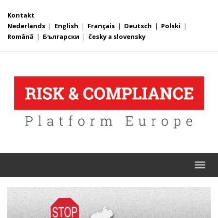
Kontakt
Nederlands
|
English
|
Français
|
Deutsch
|
Polski
|
Română
|
Български
|
česky a slovensky
Togg
navi