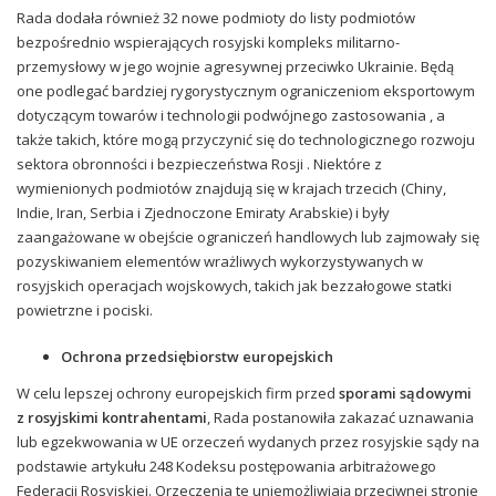
Rada dodała również
32 nowe podmioty do listy podmiotów
bezpośrednio wspierających rosyjski kompleks militarno-
przemysłowy w jego wojnie agresywnej przeciwko Ukrainie. Będą
one podlegać bardziej rygorystycznym ograniczeniom eksportowym
dotyczącym towarów i technologii podwójnego zastosowania , a
także takich, które mogą przyczynić się do technologicznego rozwoju
sektora obronności i bezpieczeństwa Rosji . Niektóre z
wymienionych podmiotów znajdują się w krajach trzecich
(Chiny,
Indie, Iran, Serbia i Zjednoczone Emiraty Arabskie) i były
zaangażowane w obejście ograniczeń handlowych lub zajmowały się
pozyskiwaniem elementów wrażliwych wykorzystywanych w
rosyjskich operacjach wojskowych, takich jak bezzałogowe statki
powietrzne i pociski.
Ochrona przedsiębiorstw europejskich
W celu lepszej ochrony europejskich firm przed
sporami sądowymi
z rosyjskimi kontrahentami
, Rada postanowiła zakazać uznawania
lub egzekwowania w UE orzeczeń wydanych przez rosyjskie sądy na
podstawie artykułu 248 Kodeksu postępowania arbitrażowego
Federacji Rosyjskiej. Orzeczenia te uniemożliwiają przeciwnej stronie