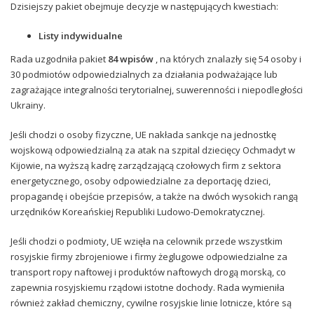
Dzisiejszy pakiet obejmuje decyzje w następujących kwestiach:
Listy indywidualne
Rada uzgodniła pakiet
84 wpisów
, na których znalazły się 54 osoby i
30 podmiotów odpowiedzialnych za działania podważające lub
zagrażające integralności terytorialnej, suwerenności i niepodległości
Ukrainy.
Jeśli chodzi o osoby fizyczne, UE nakłada sankcje na jednostkę
wojskową odpowiedzialną za atak na szpital dziecięcy Ochmadyt w
Kijowie, na wyższą kadrę zarządzającą czołowych firm z sektora
energetycznego, osoby odpowiedzialne za deportację dzieci,
propagandę i obejście przepisów, a także na dwóch wysokich rangą
urzędników Koreańskiej Republiki Ludowo-Demokratycznej.
Jeśli chodzi o podmioty, UE wzięła na celownik przede wszystkim
rosyjskie firmy zbrojeniowe i firmy żeglugowe odpowiedzialne za
transport ropy naftowej i produktów naftowych drogą morską, co
zapewnia rosyjskiemu rządowi istotne dochody. Rada wymieniła
również zakład chemiczny, cywilne rosyjskie linie lotnicze, które są