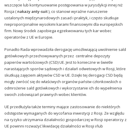
wszczęcie lub kontynuowanie postępowania w jurysdykcji innej niż
Rosja (
nakazy anty-suit
), co stanowi wyraźne naruszenie
ustalonych międzynarodowych zasad i praktyk, i często skutkuje
nieproporcjonalnie wysokimi karami finansowymi dla europejskich
firm. Nowy środek zapobiega egzekwowaniu tych kar wobec
operatorów z UE w Europie.
Ponadto Rada wprowadziła derogację umożliwiającą uwolnienie sald
gotówkowych przechowywanych przez
centralne depozyty
papierów wartościowych
(CSD) UE. Jest to konieczne w świetle
narastających sporów sądowych i działań odwetowych w Rosji, które
skutkują zajęciem aktywów CSD w UE. Dzięki tej derogacji CSD będą
mogły zwrócić się do właściwych organów państw członkowskich o
odmrożenie sald gotówkowych i wykorzystanie ich do wypełnienia
swoich zobowiązań prawnych wobec klientów.
UE przedłużyła także terminy mające zastosowanie do niektórych
odstępstw wymaganych do wycofania inwestycji z Rosji
. Ze względu
na ryzyko utrzymania działalności gospodarczej w Rosji operatorzy z
UE powinni rozważyć likwidację działalności w Rosji i/lub