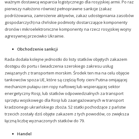
ważnym dostawcą wsparcia logistycznego dla rosyjskiej armii. Po raz
pierwszy nałożono również pełnoprawne sankcje (zakaz
podróżowania, zamrożenie aktywów, zakaz udostępniania zasobów
gospodarczych) na chińskie podmioty dostarczające komponenty
dronów i mikroelektroniczne komponenty na rzecz rosyjskiej wojny
agresywnej przeciwko Ukrainie.
Obchodzenie sankcji
Rada dodała kolejne
jednostki do listy statków objętych zakazem
dostępu do portu i świadczenia szerokiego zakresu usług
związanych z transportem morskim. Środek ten ma na celu objęcie
tankowców spoza UE, które są częścią floty cieni Putina omijającej
mechanizm pułapu cen ropy naftowej lub wspierającej sektor
energetyczny Rosji, lub statków odpowiedzialnych za transport
sprzętu wojskowego dla Rosji lub zaangażowanych w transport
kradzionego ukraińskiego zboża. 52 statki pochodzące z państw
trzecich
zostały dziś objęte zakazem z tych powodów, co zwiększa
łączną liczbę wyznaczonych statków do 79.
Handel