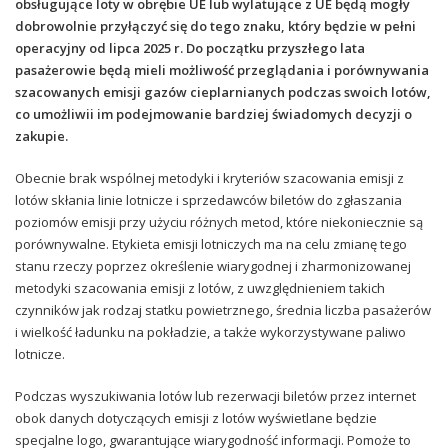
obsługujące loty w obrębie UE lub wylatujące z UE będą mogły
dobrowolnie przyłączyć się do tego znaku, który będzie w pełni
operacyjny od lipca 2025 r. Do początku przyszłego lata
pasażerowie będą mieli możliwość przeglądania i porównywania
szacowanych emisji gazów cieplarnianych podczas swoich lotów,
co umożliwii im podejmowanie bardziej świadomych decyzji o
zakupie.
Obecnie brak wspólnej metodyki i kryteriów szacowania emisji z
lotów skłania linie lotnicze i sprzedawców biletów do zgłaszania
poziomów emisji przy użyciu różnych metod, które niekoniecznie są
porównywalne. Etykieta emisji lotniczych ma na celu zmianę tego
stanu rzeczy poprzez określenie wiarygodnej i zharmonizowanej
metodyki szacowania emisji z lotów, z uwzględnieniem takich
czynników jak rodzaj statku powietrznego, średnia liczba pasażerów
i wielkość ładunku na pokładzie, a także wykorzystywane paliwo
lotnicze.
Podczas wyszukiwania lotów lub rezerwacji biletów przez internet
obok danych dotyczących emisji z lotów wyświetlane będzie
specjalne logo, gwarantujące wiarygodność informacji. Pomoże to