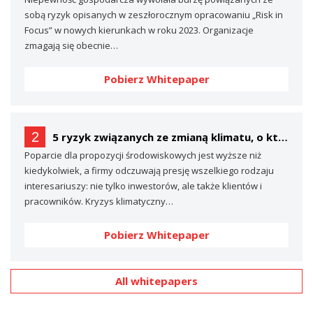
sobą ryzyk opisanych w zeszłorocznym opracowaniu „Risk in
Focus” w nowych kierunkach w roku 2023. Organizacje
zmagają się obecnie…
Pobierz Whitepaper
2
5 ryzyk związanych ze zmianą klimatu, o których prawdopodobnie nie mówisz… (a powinieneś)
Poparcie dla propozycji środowiskowych jest wyższe niż
kiedykolwiek, a firmy odczuwają presję wszelkiego rodzaju
interesariuszy: nie tylko inwestorów, ale także klientów i
pracowników. Kryzys klimatyczny…
Pobierz Whitepaper
All whitepapers