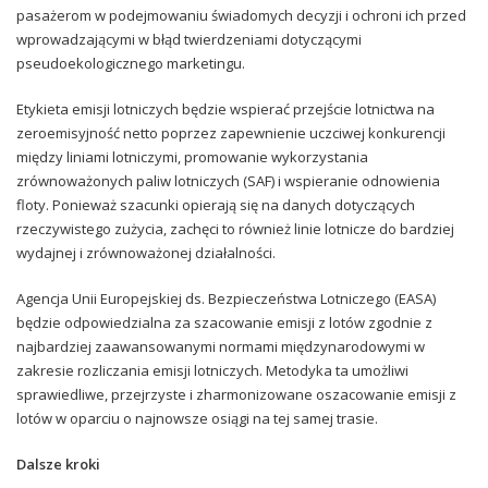
pasażerom w podejmowaniu świadomych decyzji i ochroni ich przed
wprowadzającymi w błąd twierdzeniami dotyczącymi
pseudoekologicznego marketingu.
Etykieta emisji lotniczych będzie wspierać przejście lotnictwa na
zeroemisyjność netto poprzez zapewnienie uczciwej konkurencji
między liniami lotniczymi, promowanie wykorzystania
zrównoważonych paliw lotniczych (SAF) i wspieranie odnowienia
floty. Ponieważ szacunki opierają się na danych dotyczących
rzeczywistego zużycia, zachęci to również linie lotnicze do bardziej
wydajnej i zrównoważonej działalności.
Agencja Unii Europejskiej ds. Bezpieczeństwa Lotniczego (EASA)
będzie odpowiedzialna za szacowanie emisji z lotów zgodnie z
najbardziej zaawansowanymi normami międzynarodowymi w
zakresie rozliczania emisji lotniczych. Metodyka ta umożliwi
sprawiedliwe, przejrzyste i zharmonizowane oszacowanie emisji z
lotów w oparciu o najnowsze osiągi na tej samej trasie.
Dalsze kroki