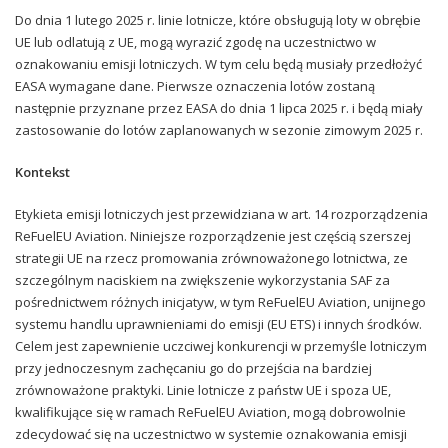
Do dnia 1 lutego 2025 r. linie lotnicze, które obsługują loty w obrębie
UE lub odlatują z UE, mogą wyrazić zgodę na uczestnictwo w
oznakowaniu emisji lotniczych. W tym celu będą musiały przedłożyć
EASA wymagane dane. Pierwsze oznaczenia lotów zostaną
następnie przyznane przez EASA do dnia 1 lipca 2025 r. i będą miały
zastosowanie do lotów zaplanowanych w sezonie zimowym 2025 r.
Kontekst
Etykieta emisji lotniczych jest przewidziana w art. 14 rozporządzenia
ReFuelEU Aviation. Niniejsze rozporządzenie jest częścią szerszej
strategii UE na rzecz promowania zrównoważonego lotnictwa, ze
szczególnym naciskiem na zwiększenie wykorzystania SAF za
pośrednictwem różnych inicjatyw, w tym ReFuelEU Aviation, unijnego
systemu handlu uprawnieniami do emisji (EU ETS) i innych środków.
Celem jest zapewnienie uczciwej konkurencji w przemyśle lotniczym
przy jednoczesnym zachęcaniu go do przejścia na bardziej
zrównoważone praktyki. Linie lotnicze z państw UE i spoza UE,
kwalifikujące się w ramach ReFuelEU Aviation, mogą dobrowolnie
zdecydować się na uczestnictwo w systemie oznakowania emisji