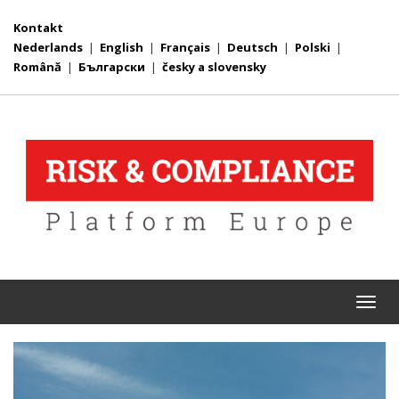
Kontakt
Nederlands
|
English
|
Français
|
Deutsch
|
Polski
|
Română
|
Български
|
česky a slovensky
Togg
navi