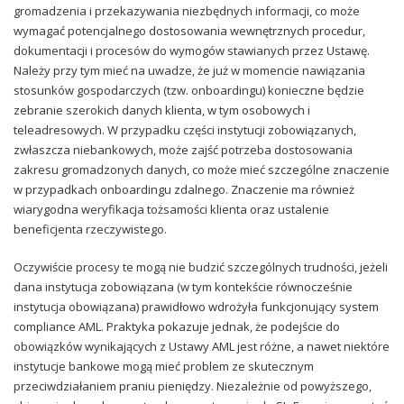
gromadzenia i przekazywania niezbędnych informacji, co może
wymagać potencjalnego dostosowania wewnętrznych procedur,
dokumentacji i procesów do wymogów stawianych przez Ustawę.
Należy przy tym mieć na uwadze, że już w momencie nawiązania
stosunków gospodarczych (tzw. onboardingu) konieczne będzie
zebranie szerokich danych klienta, w tym osobowych i
teleadresowych. W przypadku części instytucji zobowiązanych,
zwłaszcza niebankowych, może zajść potrzeba dostosowania
zakresu gromadzonych danych, co może mieć szczególne znaczenie
w przypadkach onboardingu zdalnego. Znaczenie ma również
wiarygodna weryfikacja tożsamości klienta oraz ustalenie
beneficjenta rzeczywistego.
Oczywiście procesy te mogą nie budzić szczególnych trudności, jeżeli
dana instytucja zobowiązana (w tym kontekście równocześnie
instytucja obowiązana) prawidłowo wdrożyła funkcjonujący system
compliance AML. Praktyka pokazuje jednak, że podejście do
obowiązków wynikających z Ustawy AML jest różne, a nawet niektóre
instytucje bankowe mogą mieć problem ze skutecznym
przeciwdziałaniem praniu pieniędzy. Niezależnie od powyższego,