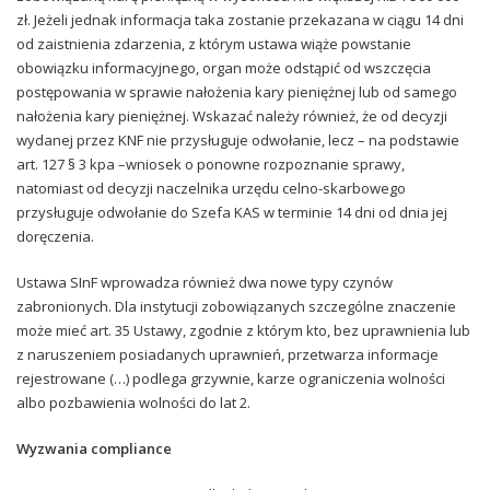
zł. Jeżeli jednak informacja taka zostanie przekazana w ciągu 14 dni
od zaistnienia zdarzenia, z którym ustawa wiąże powstanie
obowiązku informacyjnego, organ może odstąpić od wszczęcia
postępowania w sprawie nałożenia kary pieniężnej lub od samego
nałożenia kary pieniężnej. Wskazać należy również, że od decyzji
wydanej przez KNF nie przysługuje odwołanie, lecz – na podstawie
art. 127 § 3 kpa –wniosek o ponowne rozpoznanie sprawy,
natomiast od decyzji naczelnika urzędu celno-skarbowego
przysługuje odwołanie do Szefa KAS w terminie 14 dni od dnia jej
doręczenia.
Ustawa SInF wprowadza również dwa nowe typy czynów
zabronionych. Dla instytucji zobowiązanych szczególne znaczenie
może mieć art. 35 Ustawy, zgodnie z którym kto, bez uprawnienia lub
z naruszeniem posiadanych uprawnień, przetwarza informacje
rejestrowane (…) podlega grzywnie, karze ograniczenia wolności
albo pozbawienia wolności do lat 2.
Wyzwania compliance