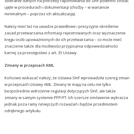
zbieranie danych na potrzeby raportowania do SInF powinno zostać
ujęte w procedurach i dokumentacji (choćby – w wariancie
minimalnym – poprzez ich aktualizację).
Należy mieć też na uwadze prawidłowe i precyzyjne określenie
zasad przetwarzania informacji rejestrowanych oraz wyznaczenie
kręgu osób upoważnionych do ich przetwarzania – co może mieć
znaczenie także dla możliwości przypisania odpowiedzialności
karnej za przestępstwo z art. 35 Ustawy.
Zmiany w przepisach AML
Końcowo wskazać należy, że Ustawa SInF wprowadziła szereg zmian
w przepisach Ustawy AML. Zmiany te mają na celu nie tylko
bezpośrednie wdrożenie regulacji dotyczących SInF, ale także
zmiany w samym systemie PPP/FT. Ich szersze omówienie wykracza
jednak poza ramy niniejszych rozważań i będzie przedmiotem
odrębnego artykułu.