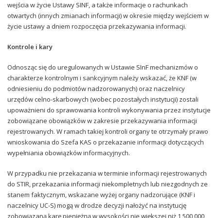
wejścia w życie Ustawy SINF, a także informacje o rachunkach
otwartych (innych zmianach informacji) w okresie między wejściem w
życie ustawy a dniem rozpoczęcia przekazywania informacji.
Kontrole i kary
Odnosząc się do uregulowanych w Ustawie SInF mechanizmów o
charakterze kontrolnym i sankcyjnym należy wskazać, że KNF (w
odniesieniu do podmiotów nadzorowanych) oraz naczelnicy
urzędów celno-skarbowych (wobec pozostałych instytucji) zostali
upoważnieni do sprawowania kontroli wykonywania przez instytucje
zobowiązane obowiązków w zakresie przekazywania informacji
rejestrowanych. W ramach takiej kontroli organy te otrzymały prawo
wnioskowania do Szefa KAS o przekazanie informacji dotyczących
wypełniania obowiązków informacyjnych.
W przypadku nie przekazania w terminie informacji rejestrowanych
do STIR, przekazania informacji niekompletnych lub niezgodnych ze
stanem faktycznym, wskazane wyżej organy nadzorujące (KNF i
naczelnicy UC-S) mogą w drodze decyzji nałożyć na instytucję
zobowiązaną karę pieniężną w wysokości nie większej niż 1 500 000