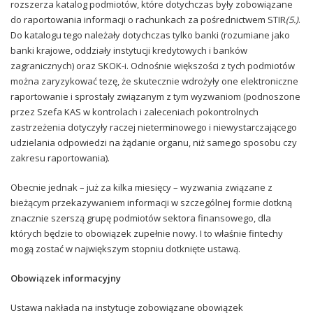
rozszerza katalog podmiotów, które dotychczas były zobowiązane
do raportowania informacji o rachunkach za pośrednictwem STIR
(
5.)
.
Do katalogu tego należały dotychczas tylko banki (rozumiane jako
banki krajowe, oddziały instytucji kredytowych i banków
zagranicznych) oraz SKOK-i. Odnośnie większości z tych podmiotów
można zaryzykować tezę, że skutecznie wdrożyły one elektroniczne
raportowanie i sprostały związanym z tym wyzwaniom (podnoszone
przez Szefa KAS w kontrolach i zaleceniach pokontrolnych
zastrzeżenia dotyczyły raczej nieterminowego i niewystarczającego
udzielania odpowiedzi na żądanie organu, niż samego sposobu czy
zakresu raportowania).
Obecnie jednak – już za kilka miesięcy – wyzwania związane z
bieżącym przekazywaniem informacji w szczególnej formie dotkną
znacznie szerszą grupę podmiotów sektora finansowego, dla
których będzie to obowiązek zupełnie nowy. I to właśnie fintechy
mogą zostać w największym stopniu dotknięte ustawą.
Obowiązek informacyjny
Ustawa nakłada na instytucje zobowiązane obowiązek