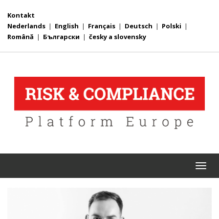
Kontakt
Nederlands
|
English
|
Français
|
Deutsch
|
Polski
|
Română
|
Български
|
česky a slovensky
Togg
navi