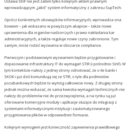
Ustawa SInF nie jest zatem tylko kolejnym aktem prawnym
wprowadzającym „jakiś” system informatyczny z zakresu SupTech.
Oprócz konkretnych obowiązków informacyjnych, wprowadza ona
bowiem – jak wskazano w powyższym akapicie – także nowe
uprawnienia dla organów nadzorczych i prawo nakładania kar
administracyjnych, a także reguluje nowe czyny zabronione. Tym
samym, może rodzić wyzwania w obszarze compliance.
Pierwszym i podstawowym wyzwaniem będzie przygotowanie i
dopasowanie infrastruktury IT do wymagań STIR (i pośrednio SInF). W
tym kontekście należy z jednej strony odnotować, że o ile banki i
SKOK-i już dziś komunikują się ze STIR, o tyle dla podmiotów
pozabankowych będzie to wymóg całkowicie nowy. Z drugiej strony
jednak można wskazać, że sama kwestia wymagań technicznych nie
należy do problemów nie do przezwyciężenia, a na rynku są już
oferowane komercyjne moduły i aplikacje służące do integracji z
systemami informatycznymi instytucji i zautomatyzowanego
przygotowania plików w odpowiednim formacie.
Kolejnym wymogiem jest konieczność zapewnienia prawidłowego