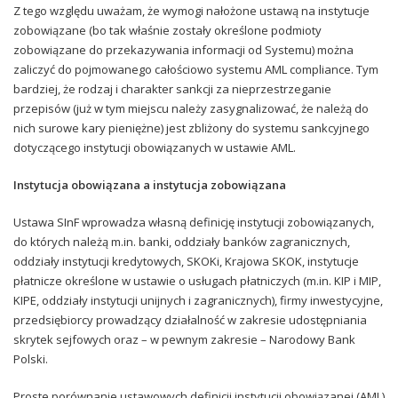
Z tego względu uważam, że wymogi nałożone ustawą na instytucje
zobowiązane (bo tak właśnie zostały określone podmioty
zobowiązane do przekazywania informacji od Systemu) można
zaliczyć do pojmowanego całościowo systemu AML compliance. Tym
bardziej, że rodzaj i charakter sankcji za nieprzestrzeganie
przepisów (już w tym miejscu należy zasygnalizować, że należą do
nich surowe kary pieniężne) jest zbliżony do systemu sankcyjnego
dotyczącego instytucji obowiązanych w ustawie AML.
Instytucja obowiązana a instytucja zobowiązana
Ustawa SInF wprowadza własną definicję instytucji zobowiązanych,
do których należą m.in. banki, oddziały banków zagranicznych,
oddziały instytucji kredytowych, SKOKi, Krajowa SKOK, instytucje
płatnicze określone w ustawie o usługach płatniczych (m.in. KIP i MIP,
KIPE, oddziały instytucji unijnych i zagranicznych), firmy inwestycyjne,
przedsiębiorcy prowadzący działalność w zakresie udostępniania
skrytek sejfowych oraz – w pewnym zakresie – Narodowy Bank
Polski.
Proste porównanie ustawowych definicji instytucji obowiązanej (AML)