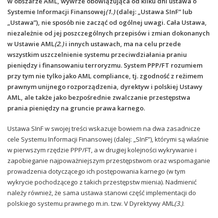
w obszarze AML, wywrze obowiązująca od kilku dni ustawa o
Systemie Informacji Finansowej
(1.)
(dalej: „Ustawa SInF” lub
„Ustawa”), nie sposób nie zacząć od ogólnej uwagi. Cała Ustawa,
niezależnie od jej poszczególnych przepisów i zmian dokonanych
w Ustawie AML
(2.)
i innych ustawach, ma na celu przede
wszystkim uszczelnienie systemu przeciwdziałania praniu
pieniędzy i finansowaniu terroryzmu. System PPP/FT rozumiem
przy tym nie tylko jako AML compliance, tj. zgodność z reżimem
prawnym unijnego rozporządzenia, dyrektyw i polskiej Ustawy
AML, ale także jako bezpośrednie zwalczanie przestępstwa
prania pieniędzy na gruncie prawa karnego.
Ustawa SInF w swojej treści wskazuje bowiem na dwa zasadnicze
cele Systemu Informacji Finansowej (dalej: „SInF”), którymi są właśnie
w pierwszym rzędzie PPP/FT, a w drugiej kolejności wykrywanie i
zapobieganie najpoważniejszym przestępstwom oraz wspomaganie
prowadzenia dotyczącego ich postępowania karnego (w tym
wykrycie pochodzącego z takich przestępstw mienia). Nadmienić
należy również, że sama ustawa stanowi część implementacji do
polskiego systemu prawnego m.in. tzw. V Dyrektywy AML
(
3.)
.