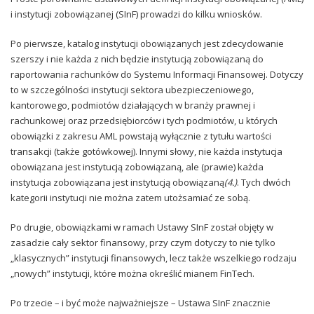
i instytucji zobowiązanej (SInF) prowadzi do kilku wniosków.
Po pierwsze, katalog instytucji obowiązanych jest zdecydowanie
szerszy i nie każda z nich będzie instytucją zobowiązaną do
raportowania rachunków do Systemu Informacji Finansowej. Dotyczy
to w szczególności instytucji sektora ubezpieczeniowego,
kantorowego, podmiotów działających w branży prawnej i
rachunkowej oraz przedsiębiorców i tych podmiotów, u których
obowiązki z zakresu AML powstają wyłącznie z tytułu wartości
transakcji (także gotówkowej). Innymi słowy, nie każda instytucja
obowiązana jest instytucją zobowiązaną, ale (prawie) każda
instytucja zobowiązana jest instytucją obowiązaną
(
4.)
. Tych dwóch
kategorii instytucji nie można zatem utożsamiać ze sobą.
Po drugie, obowiązkami w ramach Ustawy SInF został objęty w
zasadzie cały sektor finansowy, przy czym dotyczy to nie tylko
„klasycznych” instytucji finansowych, lecz także wszelkiego rodzaju
„nowych” instytucji, które można określić mianem FinTech.
Po trzecie – i być może najważniejsze – Ustawa SInF znacznie