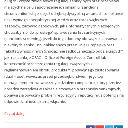
długich i często zmienianych regulacji sankcyjnych oraz przepisów
mających na celu zapobieżenie ich omijaniu (sanctions
circumvention) staje się już odrębną dyscypliną w ramach compliance
risk i wymaga specjalistycznej wiedzy oraz coraz większych
zasobów, zarówno osobowych, jak i informatycznych niezbędnych
chociażby, np. do „prostego” sprawdzania list sankcyjnych
(sanctions screening). Jeżeli do tego dodamy obowiązek stosowania
niektórych sankcji, np. nakładanych przez Unię Europejską oraz
fakultatywność innych (chociaż nierzadko „znacząco oddziałujących”
jak, np. sankcje OFAC – Office of Foreign Assets Control) lub
konieczność przestrzegania regulacji związanych z
reglamentowaniem obrotu produktami podwójnego zastosowania
(dual – use), wówczas przed przedsiębiorstwem, jego top
managementem i wewnętrznym działem compliance, który przecież
doradza zarządowi w zakresie stosowania przepisów sankcyjnych,
pojawia się poważny problem regulacyjny, reputacyjny, z potencjalną
odpowiedzialnością karną włącznie.
Czytaj dalej