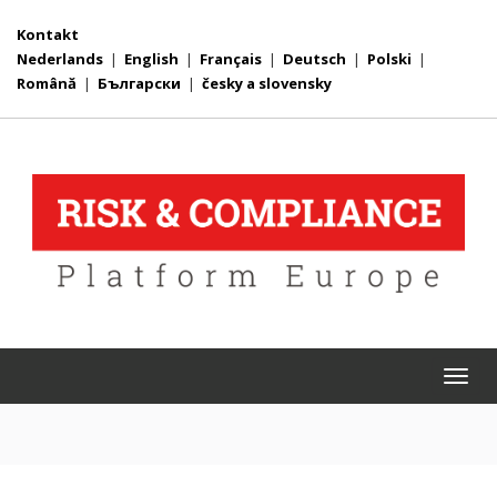
Kontakt
Nederlands
|
English
|
Français
|
Deutsch
|
Polski
|
Română
|
Български
|
česky a slovensky
Togg
navi