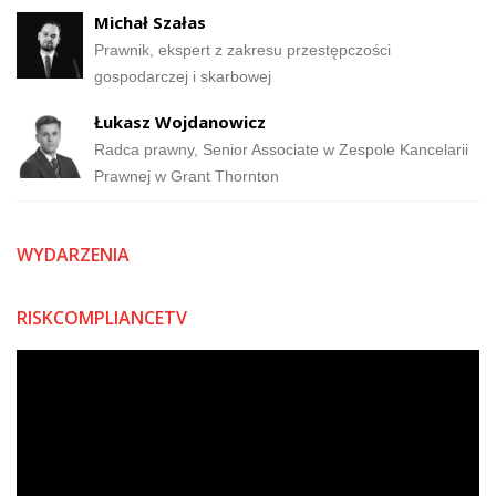
Michał Szałas
Prawnik, ekspert z zakresu przestępczości
gospodarczej i skarbowej
Łukasz Wojdanowicz
Radca prawny, Senior Associate w Zespole Kancelarii
Prawnej w Grant Thornton
WYDARZENIA
RISKCOMPLIANCETV