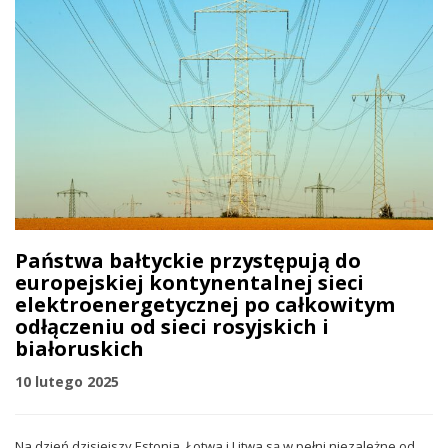
Państwa bałtyckie przystępują do
europejskiej kontynentalnej sieci
elektroenergetycznej po całkowitym
odłączeniu od sieci rosyjskich i
białoruskich
10 lutego 2025
Na dzień dzisiejszy Estonia, Łotwa i Litwa są w pełni niezależne od