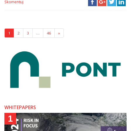
Skomentuj
1
2
3
…
46
»
WHITEPAPERS
1